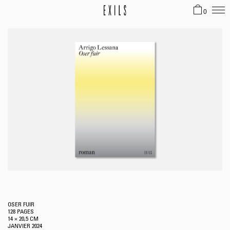
0
OSER FUIR
128 PAGES
14 × 20,5 CM
JANVIER
2024