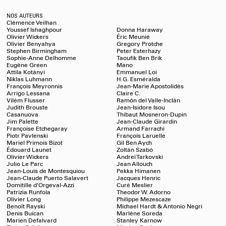
NOS AUTEURS
Clémence Veilhan
Youssef Ishaghpour
Donna Haraway
Olivier Wickers
Éric Meunié
Olivier Benyahya
Gregory Protche
Stephen Birmingham
Peter Esterhazy
Sophie-Anne Delhomme
Taoufik Ben Brik
Eugène Green
Mano
Attila Kotányi
Emmanuel Loi
Niklas Luhmann
H.G. Esméralda
François Meyronnis
Jean-Marie Apostolidès
Arrigo Lessana
Claire C.
Vilém Flusser
Ramón del Valle-Inclán
Judith Brouste
Jean-Isidore Isou
Casanuova
Thibaut Mosneron-Dupin
Jim Palette
Jean-Claude Girardin
Françoise Etchegaray
Armand Farrachi
Piotr Pavlenski
François Laruelle
Mariel Primois Bizot
Gil Ben Aych
Édouard Launet
Zoltán Szabó
Olivier Wickers
Andreï Tarkovski
Julio Le Parc
Jean Allouch
Jean-Louis de Montesquiou
Pekka Himanen
Jean-Claude Puerto Salavert
Jacques Henric
Domitille d’Orgeval-Azzi
Curé Meslier
Patrizia Runfola
Theodor W. Adorno
Olivier Long
Philippe Mezescaze
Benoît Rayski
Michael Hardt & Antonio Negri
Denis Buican
Marlène Soreda
Marien Defalvard
Stanley Karnow