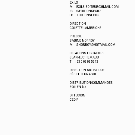
EXILS
M EXILS.EDITEUR@GMAIL.COM
IG @EDITIONSEXILS
FB
EDITIONSEXILS
DIRECTION
COLETTE LAMBRICHS
PRESSE
SABINE NORROY
M SNORROY@HOTMAIL.COM
RELATIONS LIBRAIRIES
JEAN-LUC REMAUD
T +33 6 62 68 55 13
DIRECTION ARTISTIQUE
CÉCILE LEGNAGHI
DISTRIBUTION/COMMANDES
POLLEN
(+)
DIFFUSION
CEDIF