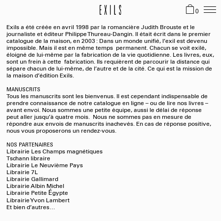
0
Exils a été créée en avril 1998 par la romancière Judith Brouste et le
journaliste et éditeur Philippe Thureau-Dangin. Il était écrit dans le premier
catalogue de la maison, en 2003 : Dans un monde unifié, l’exil est devenu
impossible. Mais il est en même temps permanent. Chacun se voit exilé,
éloigné de lui-même par la fabrication de la vie quotidienne. Les livres, eux,
sont un frein à cette fabrication. Ils requièrent de parcourir la distance qui
sépare chacun de lui-même, de l’autre et de la cité. Ce qui est la mission de
la maison d’édition Exils.
MANUSCRITS
Tous les manuscrits sont les bienvenus. Il est cependant
indispensable
de
prendre connaissance de notre catalogue en ligne – ou de lire nos livres –
avant envoi. Nous sommes une petite équipe, aussi le délai de réponse
peut aller jusqu’à quatre mois. Nous ne sommes pas en mesure de
répondre aux envois de manuscrits inachevés. En cas de réponse positive,
nous vous proposerons un rendez-vous.
NOS PARTENAIRES
Librairie Les Champs magnétiques
Tschann libraire
Librairie Le Neuvième Pays
Librairie 7L
Librairie Gallimard
Librairie Albin Michel
Librairie Petite
É
gypte
Librairie Yvon Lambert
Et bien d’autres…