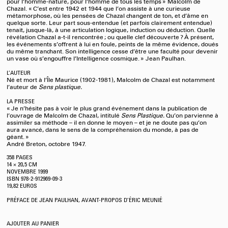
pour l’homme-nature, pour l’homme de tous les temps » Malcolm de
Chazal. « C’est entre 1942 et 1944 que l’on assiste à une curieuse
métamorphose, où les pensées de Chazal changent de ton, et d’âme en
quelque sorte. Leur part sous-entendue (et parfois clairement entendue)
tenait, jusque-là, à une articulation logique, induction ou déduction. Quelle
révélation Chazal a-t-il rencontrée ; ou quelle clef découverte ? À présent,
les événements s’offrent à lui en foule, peints de la même évidence, doués
du même tranchant. Son intelligence cesse d’être une faculté pour devenir
un vase où s’engouffre l’Intelligence cosmique. » Jean Paulhan.
L’AUTEUR
Né et mort à l’Île Maurice (1902-1981), Malcolm de Chazal est notamment
l’auteur de
Sens plastique.
LA PRESSE
« Je n’hésite pas à voir le plus grand événement dans la publication de
l’ouvrage de Malcolm de Chazal, intitulé
Sens Plastique.
Qu’on parvienne à
assimiler sa méthode – il en donne le moyen – et je ne doute pas qu’on
aura avancé, dans le sens de la compréhension du monde, à pas de
géant. »
André Breton, octobre 1947.
358 PAGES
14 × 20,5 CM
NOVEMBRE
1999
ISBN 978-2-912969-09-3
19,82 EUROS
PRÉFACE DE JEAN PAULHAN, AVANT-PROPOS D’ÉRIC MEUNIÉ
AJOUTER AU PANIER