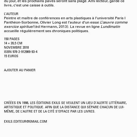
du jour, et les prochains pavés seront sans plage. Ami lecteur, garde ce
livre, c’est une caisse à outils.
L’AUTEUR
Peintre et maître de conférences en arts plastiques à l’université Paris I
Panthéon-Sorbonne, Olivier Long est l’auteur d’un essai
L’œuvre comme
exercice spirituel
(éd Hermann, 2013). La revue en ligne
Lundimatin
accueille régulièrement ses chroniques politiques.
150 PAGES
14 × 20,5 CM
NOVEMBRE
2018
ISBN 978-2-912969-93-4
15 EUROS
AJOUTER AU PANIER
CRÉÉES EN 1998, LES ÉDITIONS EXILS SE VEULENT UN LIEU D’ALERTE LITTÉRAIRE,
ARTISTIQUE ET POLITIQUE. AFIN QUE LA DISTANCE QUI SÉPARE CHACUN DE LUI-
MÊME, DE L’AUTRE ET DE LA CITÉ S’EFFACE PAR LES LIVRES.
EXILS.EDITEUR@GMAIL.COM