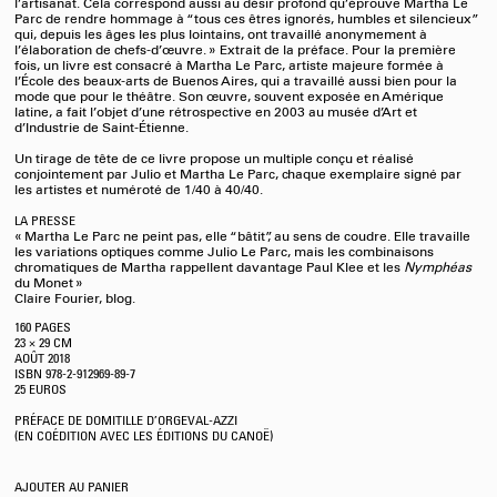
l’artisanat. Cela correspond aussi au désir profond qu’éprouve Martha Le
Parc de rendre hommage à “tous ces êtres ignorés, humbles et silencieux”
qui, depuis les âges les plus lointains, ont travaillé anonymement à
l’élaboration de chefs-d’œuvre. » Extrait de la préface. Pour la première
fois, un livre est consacré à Martha Le Parc, artiste majeure formée à
l’École des beaux-arts de Buenos Aires, qui a travaillé aussi bien pour la
mode que pour le théâtre. Son œuvre, souvent exposée en Amérique
latine, a fait l’objet d’une rétrospective en 2003 au musée d’Art et
d’Industrie de Saint-Étienne.
Un tirage de tête de ce livre propose un multiple conçu et réalisé
conjointement par Julio et Martha Le Parc, chaque exemplaire signé par
les artistes et numéroté de 1/40 à 40/40.
LA PRESSE
« Martha Le Parc ne peint pas, elle “bâtit”, au sens de coudre. Elle travaille
les variations optiques comme Julio Le Parc, mais les combinaisons
chromatiques de Martha rappellent davantage Paul Klee et les
Nymphéas
du Monet »
Claire Fourier, blog.
160 PAGES
23 × 29 CM
AOÛT
2018
ISBN 978-2-912969-89-7
25 EUROS
PRÉFACE DE DOMITILLE D’ORGEVAL-AZZI
(EN COÉDITION AVEC LES ÉDITIONS DU CANOË)
AJOUTER AU PANIER