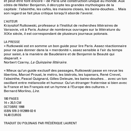
et peut-être font encore – de Paris une construction unique au monde.
Aux
côtés de Walter Benjamin, il décrypte les grandes mythologies de la
capitale : l’absinthe, les cafés, les maisons closes, les bains-douches… Mais
son regard se fait plus critique lorsqu’il aborde l’avenir.
L’AUTEUR
Krzysztof Rutkowski, professeur à l’Institut de recherches littéraires de
Varsovie, vit à Paris. Auteur de nombreux ouvrages sur la littérature du
XIX
e
siècle, il est correspondant de plusieurs journaux polonais.
LA PRESSE
« Rutkowski est en somme un bon guide pour lire Paris. Assez réactionnaire
pour ne pas donner dans la « merdonité », assez sensible à l’air du temps
pour saisir, à la manière de Baudelaire et de Benjamin la Beauté qui
disparaît. »
Norbert Czarny,
La Quinzaine littéraire
.
« Mieux qu’un guide exclusif des passages, Rutkowski passe en revue les
libertins, Marcel Proust, le métro, les bistrots, les lupanars, René Crevel,
l’absinthe, Pascal Quignard, Gilles Deleuze, les bains-douches… avec un ton
oscillant entre mélancolie et humour. Qu’un étranger fraternise si bien avec
la France et les Français est un hymne à l’Europe des cultures. »
Bernard Morlino,
Lire
.
180 PAGES
14 × 20,5 CM
OCTOBRE
1998
ISBN 978-2-912969-02-6
14,48 EUROS
TRADUIT DU POLONAIS PAR FRÉDÉRIQUE LAURENT