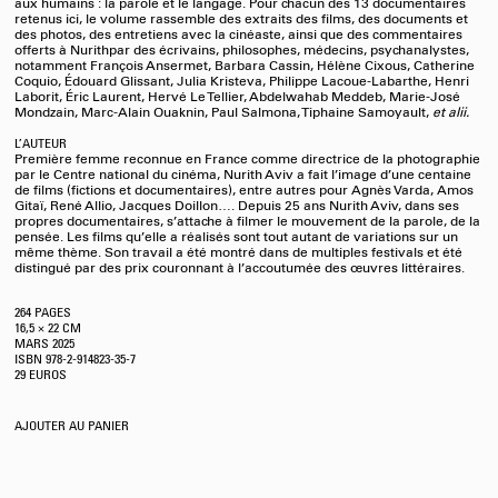
aux humains : la parole et le langage. Pour chacun des 13 documentaires
retenus ici, le volume rassemble des extraits des films, des documents et
des photos, des entretiens
avec la cinéaste, ainsi que des commentaires
offerts à Nurithpar des écrivains, philosophes, médecins, psychanalystes,
notamment François Ansermet, Barbara Cassin, Hélène Cixous, Catherine
Coquio, Édouard Glissant, Julia Kristeva, Philippe Lacoue-Labarthe, Henri
Laborit, Éric Laurent,
Hervé Le Tellier, Abdelwahab Meddeb, Marie-José
Mondzain,
Marc-Alain Ouaknin, Paul Salmona, Tiphaine Samoyault,
et alii.
L’AUTEUR
Première femme reconnue en France comme directrice de la photographie
par le Centre national du cinéma, Nurith Aviv a fait l’image d’une centaine
de films (fictions et documentaires), entre autres pour Agnès Varda, Amos
Gitaï, René Allio, Jacques Doillon…. Depuis 25 ans Nurith Aviv, dans ses
propres documentaires, s’attache à filmer le mouvement de la parole, de la
pensée. Les films qu’elle a réalisés sont tout autant de variations sur un
même thème. Son travail a été montré dans de multiples festivals et été
distingué par des prix couronnant à l’accoutumée des œuvres littéraires.
264 PAGES
16,5 × 22 CM
MARS
2025
ISBN 978-2-914823-35-7
29 EUROS
AJOUTER AU PANIER